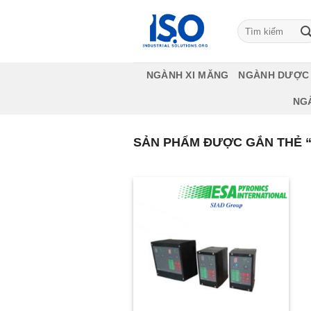
Bỏ
qua
Tìm
kiếm:
nội
dung
NGÀNH XI MĂNG
NGÀNH DƯỢC
NG
SẢN PHẨM ĐƯỢC GẮN THẺ 