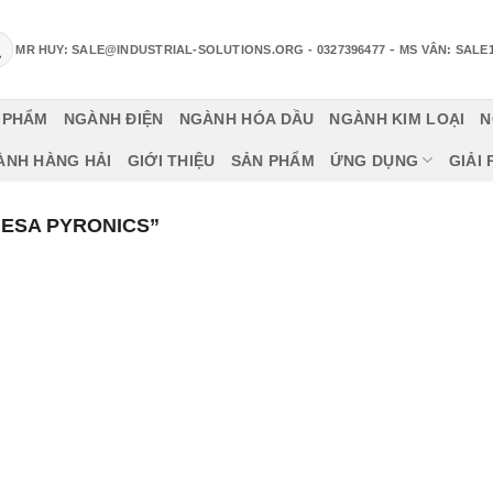
-
MR HUY: SALE@INDUSTRIAL-SOLUTIONS.ORG
- 0327396477
MS VÂN: SALE
 PHẨM
NGÀNH ĐIỆN
NGÀNH HÓA DẦU
NGÀNH KIM LOẠI
N
ÀNH HÀNG HẢI
GIỚI THIỆU
SẢN PHẨM
ỨNG DỤNG
GIẢI
“ESA PYRONICS”