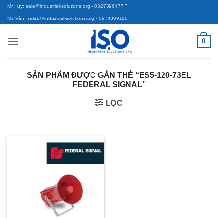
-
Bỏ
Mr Huy: sale@industrial-solutions.org
- 0327396477
qua
Ms Vân: sale1@industrial-solutions.org
- 0973309116
nội
0
dung
SẢN PHẨM ĐƯỢC GẮN THẺ “ES5-120-73EL
FEDERAL SIGNAL”
LỌC