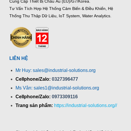
Cung Cấp Thiết Bị Châu Âu (EU)/G7/Korea.
Tư Vấn Tích Hợp Hệ Thống Cảm Biến & Điều Khiển, Hệ
Thống Thu Thập Dữ Liệu, IoT System, Water Analytics.
LIÊN HỆ
Mr Huy: sales@industrial-solutions.org
Cellphone/Zalo:
0327396477
Ms Vân: sales1@industrial-solutions.org
Cellphone/Zalo:
0973309116
Trang sản phẩm:
https://industrial-solutions.org//