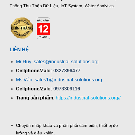
Thống Thu Thập Dữ Liệu, IoT System, Water Analytics.
LIÊN HỆ
Mr Huy: sales@industrial-solutions.org
Cellphone/Zalo:
0327396477
Ms Vân: sales1@industrial-solutions.org
Cellphone/Zalo:
0973309116
Trang sản phẩm:
https://industrial-solutions.org//
Chuyên nhập khẩu và phân phối cảm biến, thiết bị đo
lường và điều khiển.