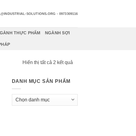
1@INDUSTRIAL-SOLUTIONS.ORG
- 0973309116
GÀNH THỰC PHẨM
NGÀNH SỢI
 PHÁP
Đã
Hiển thị tất cả 2 kết quả
sắp
xếp
DANH MỤC SẢN PHẨM
theo
mới
nhất