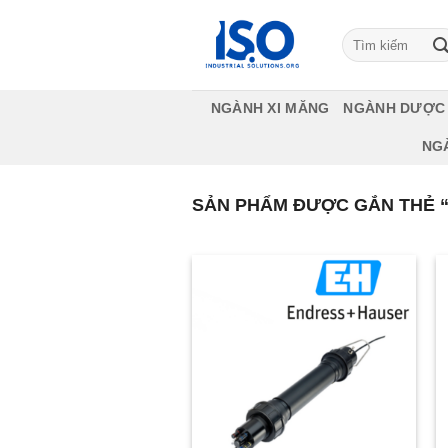
Bỏ
qua
Tìm
kiếm:
nội
dung
NGÀNH XI MĂNG
NGÀNH DƯỢC
NG
SẢN PHẨM ĐƯỢC GẮN THẺ 