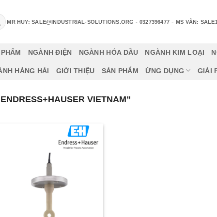
-
MR HUY: SALE@INDUSTRIAL-SOLUTIONS.ORG
- 0327396477
MS VÂN: SALE
 PHẨM
NGÀNH ĐIỆN
NGÀNH HÓA DẦU
NGÀNH KIM LOẠI
N
ÀNH HÀNG HẢI
GIỚI THIỆU
SẢN PHẨM
ỨNG DỤNG
GIẢI
“ENDRESS+HAUSER VIETNAM”