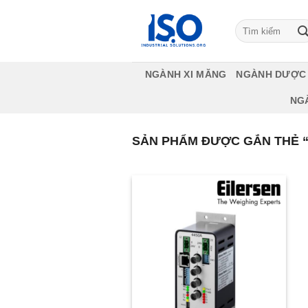
Bỏ
qua
Tìm
kiếm:
nội
dung
NGÀNH XI MĂNG
NGÀNH DƯỢC
NG
SẢN PHẨM ĐƯỢC GẮN THẺ “