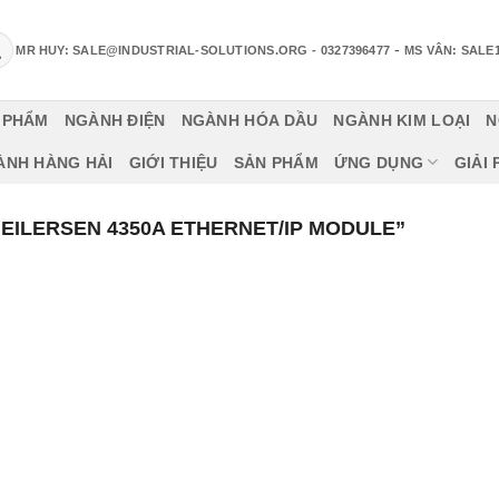
-
MR HUY: SALE@INDUSTRIAL-SOLUTIONS.ORG
- 0327396477
MS VÂN: SALE
 PHẨM
NGÀNH ĐIỆN
NGÀNH HÓA DẦU
NGÀNH KIM LOẠI
N
ÀNH HÀNG HẢI
GIỚI THIỆU
SẢN PHẨM
ỨNG DỤNG
GIẢI
EILERSEN 4350A ETHERNET/IP MODULE”