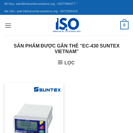
-
Bỏ
Mr Huy: sale@industrial-solutions.org
- 0327396477
qua
Ms Vân: sale1@industrial-solutions.org
- 0973309116
nội
0
dung
SẢN PHẨM ĐƯỢC GẮN THẺ “EC-430 SUNTEX
VIETNAM”
LỌC