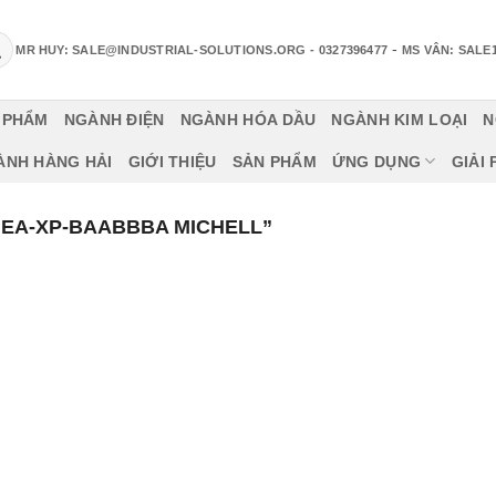
-
MR HUY: SALE@INDUSTRIAL-SOLUTIONS.ORG
- 0327396477
MS VÂN: SALE
 PHẨM
NGÀNH ĐIỆN
NGÀNH HÓA DẦU
NGÀNH KIM LOẠI
N
ÀNH HÀNG HẢI
GIỚI THIỆU
SẢN PHẨM
ỨNG DỤNG
GIẢI
“EA-XP-BAABBBA MICHELL”