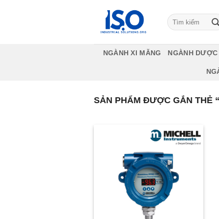
Bỏ
qua
Tìm
kiếm:
nội
dung
NGÀNH XI MĂNG
NGÀNH DƯỢC
NG
SẢN PHẨM ĐƯỢC GẮN THẺ 