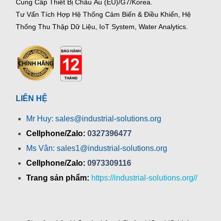
Cung Cấp Thiết Bị Châu Âu (EU)/G7/Korea.
Tư Vấn Tích Hợp Hệ Thống Cảm Biến & Điều Khiển, Hệ
Thống Thu Thập Dữ Liệu, IoT System, Water Analytics.
LIÊN HỆ
Mr Huy: sales@industrial-solutions.org
Cellphone/Zalo:
0327396477
Ms Vân: sales1@industrial-solutions.org
Cellphone/Zalo:
0973309116
Trang sản phẩm:
https://industrial-solutions.org//