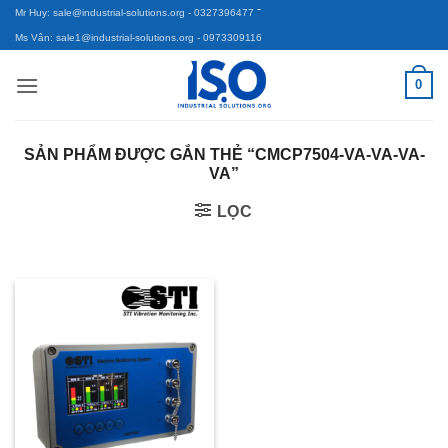
-
Bỏ
Mr Huy: sale@industrial-solutions.org
- 0327396477
qua
Ms Vân: sale1@industrial-solutions.org
- 0973309116
nội
0
dung
SẢN PHẨM ĐƯỢC GẮN THẺ “CMCP7504-VA-VA-VA-
VA”
LỌC