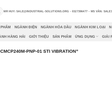
-
MR HUY: SALE@INDUSTRIAL-SOLUTIONS.ORG
- 0327396477
MS VÂN: SALE
 PHẨM
NGÀNH ĐIỆN
NGÀNH HÓA DẦU
NGÀNH KIM LOẠI
N
ÀNH HÀNG HẢI
GIỚI THIỆU
SẢN PHẨM
ỨNG DỤNG
GIẢI
CMCP240M-PNP-01 STI VIBRATION”