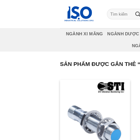
Bỏ
qua
Tìm
kiếm:
nội
dung
NGÀNH XI MĂNG
NGÀNH DƯỢC
NG
SẢN PHẨM ĐƯỢC GẮN THẺ “