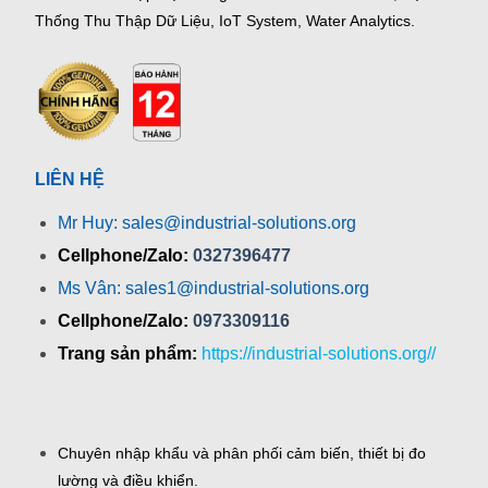
Thống Thu Thập Dữ Liệu, IoT System, Water Analytics.
LIÊN HỆ
Mr Huy: sales@industrial-solutions.org
Cellphone/Zalo:
0327396477
Ms Vân: sales1@industrial-solutions.org
Cellphone/Zalo:
0973309116
Trang sản phẩm:
https://industrial-solutions.org//
Chuyên nhập khẩu và phân phối cảm biến, thiết bị đo
lường và điều khiển.