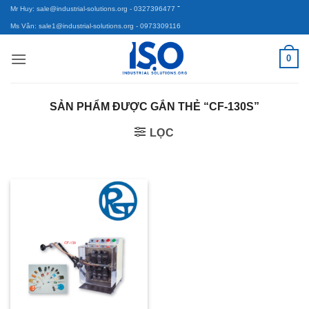
-
Bỏ
Mr Huy: sale@industrial-solutions.org
- 0327396477
qua
Ms Vân: sale1@industrial-solutions.org
- 0973309116
nội
0
dung
SẢN PHẨM ĐƯỢC GẮN THẺ “CF-130S”
LỌC