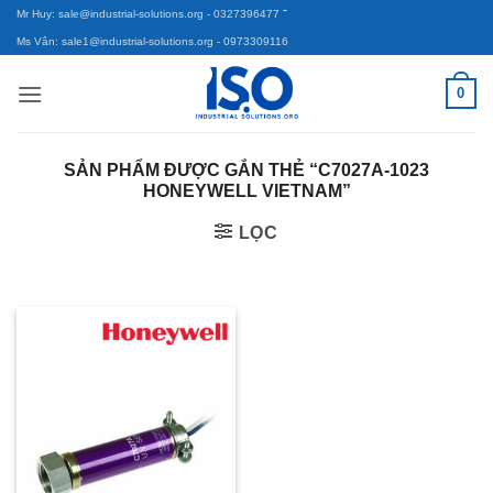
-
Bỏ
Mr Huy: sale@industrial-solutions.org
- 0327396477
qua
Ms Vân: sale1@industrial-solutions.org
- 0973309116
nội
0
dung
SẢN PHẨM ĐƯỢC GẮN THẺ “C7027A-1023
HONEYWELL VIETNAM”
LỌC