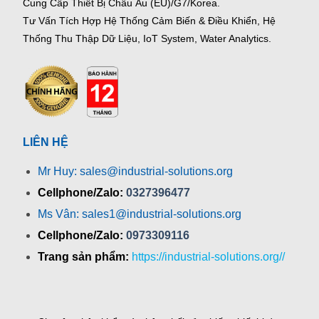
Cung Cấp Thiết Bị Châu Âu (EU)/G7/Korea.
Tư Vấn Tích Hợp Hệ Thống Cảm Biến & Điều Khiển, Hệ
Thống Thu Thập Dữ Liệu, IoT System, Water Analytics.
LIÊN HỆ
Mr Huy: sales@industrial-solutions.org
Cellphone/Zalo:
0327396477
Ms Vân: sales1@industrial-solutions.org
Cellphone/Zalo:
0973309116
Trang sản phẩm:
https://industrial-solutions.org//