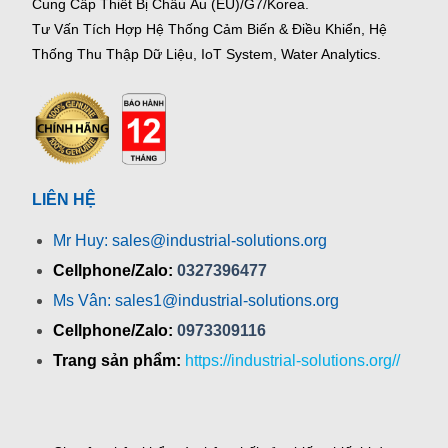
Cung Cấp Thiết Bị Châu Âu (EU)/G7/Korea.
Tư Vấn Tích Hợp Hệ Thống Cảm Biến & Điều Khiển, Hệ
Thống Thu Thập Dữ Liệu, IoT System, Water Analytics.
LIÊN HỆ
Mr Huy: sales@industrial-solutions.org
Cellphone/Zalo:
0327396477
Ms Vân: sales1@industrial-solutions.org
Cellphone/Zalo:
0973309116
Trang sản phẩm:
https://industrial-solutions.org//