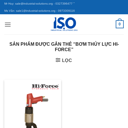
-
Bỏ
Mr Huy: sale@industrial-solutions.org
- 0327396477
qua
Ms Vân: sale1@industrial-solutions.org
- 0973309116
nội
0
dung
SẢN PHẨM ĐƯỢC GẮN THẺ “BƠM THỦY LỰC HI-
FORCE”
LỌC