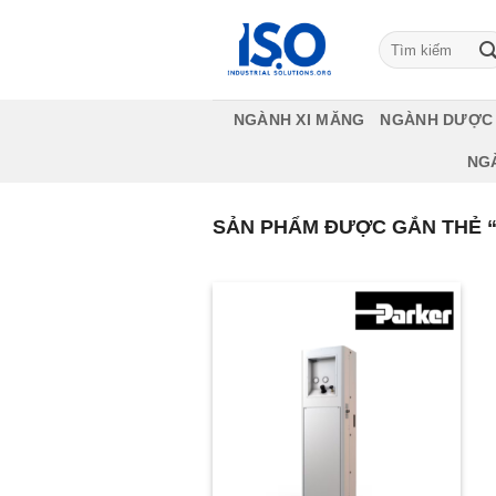
Bỏ
qua
Tìm
kiếm:
nội
dung
NGÀNH XI MĂNG
NGÀNH DƯỢC
NG
SẢN PHẨM ĐƯỢC GẮN THẺ 