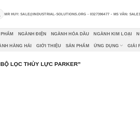
-
MR HUY: SALE@INDUSTRIAL-SOLUTIONS.ORG
- 0327396477
MS VÂN: SALE
 PHẨM
NGÀNH ĐIỆN
NGÀNH HÓA DẦU
NGÀNH KIM LOẠI
N
ÀNH HÀNG HẢI
GIỚI THIỆU
SẢN PHẨM
ỨNG DỤNG
GIẢI
“BỘ LỌC THỦY LỰC PARKER”