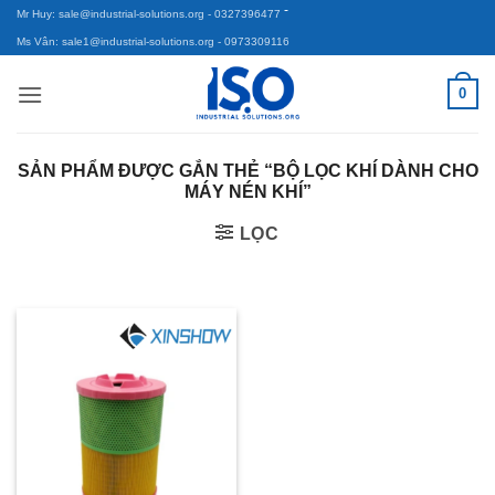
-
Bỏ
Mr Huy: sale@industrial-solutions.org
- 0327396477
qua
Ms Vân: sale1@industrial-solutions.org
- 0973309116
nội
0
dung
SẢN PHẨM ĐƯỢC GẮN THẺ “BỘ LỌC KHÍ DÀNH CHO
MÁY NÉN KHÍ”
LỌC