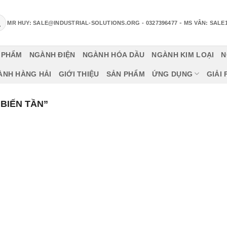
-
MR HUY: SALE@INDUSTRIAL-SOLUTIONS.ORG
- 0327396477
MS VÂN: SALE
 PHẨM
NGÀNH ĐIỆN
NGÀNH HÓA DẦU
NGÀNH KIM LOẠI
N
ÀNH HÀNG HẢI
GIỚI THIỆU
SẢN PHẨM
ỨNG DỤNG
GIẢI
BIẾN TẦN”