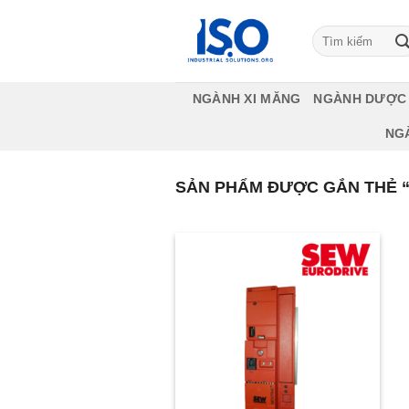
Bỏ
qua
Tìm
kiếm:
nội
dung
NGÀNH XI MĂNG
NGÀNH DƯỢC
NG
SẢN PHẨM ĐƯỢC GẮN THẺ “