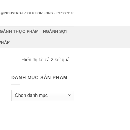
1@INDUSTRIAL-SOLUTIONS.ORG
- 0973309116
GÀNH THỰC PHẨM
NGÀNH SỢI
 PHÁP
Đã
Hiển thị tất cả 2 kết quả
sắp
xếp
DANH MỤC SẢN PHẨM
theo
mới
nhất