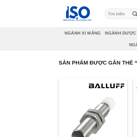
Bỏ
qua
Tìm
kiếm:
nội
dung
NGÀNH XI MĂNG
NGÀNH DƯỢC
NG
SẢN PHẨM ĐƯỢC GẮN THẺ “