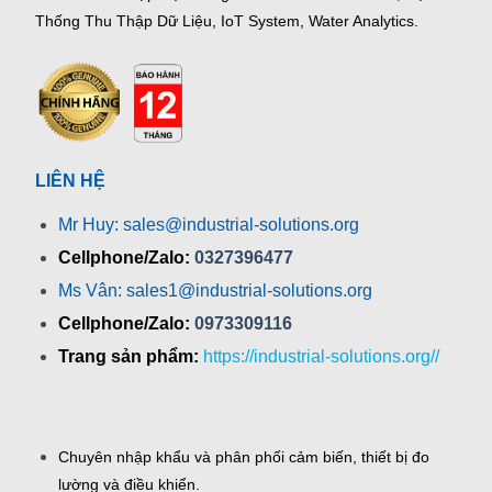
Thống Thu Thập Dữ Liệu, IoT System, Water Analytics.
LIÊN HỆ
Mr Huy: sales@industrial-solutions.org
Cellphone/Zalo:
0327396477
Ms Vân: sales1@industrial-solutions.org
Cellphone/Zalo:
0973309116
Trang sản phẩm:
https://industrial-solutions.org//
Chuyên nhập khẩu và phân phối cảm biến, thiết bị đo
lường và điều khiển.