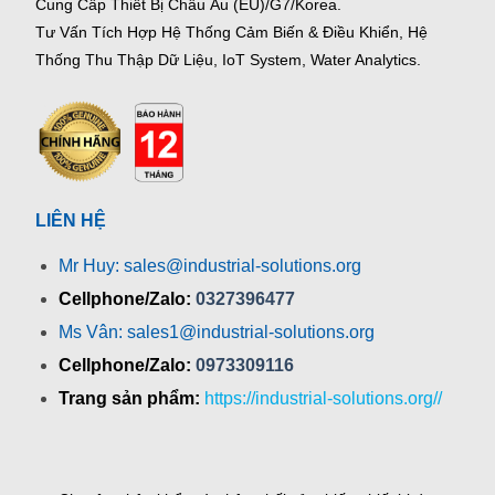
Cung Cấp Thiết Bị Châu Âu (EU)/G7/Korea.
Tư Vấn Tích Hợp Hệ Thống Cảm Biến & Điều Khiển, Hệ
Thống Thu Thập Dữ Liệu, IoT System, Water Analytics.
LIÊN HỆ
Mr Huy: sales@industrial-solutions.org
Cellphone/Zalo:
0327396477
Ms Vân: sales1@industrial-solutions.org
Cellphone/Zalo:
0973309116
Trang sản phẩm:
https://industrial-solutions.org//