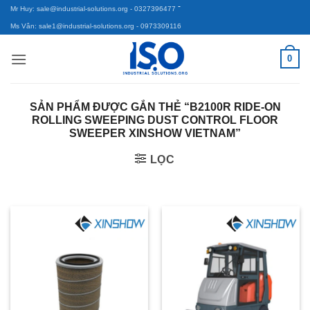
-
Bỏ
Mr Huy: sale@industrial-solutions.org
- 0327396477
qua
Ms Vân: sale1@industrial-solutions.org
- 0973309116
nội
0
dung
SẢN PHẨM ĐƯỢC GẮN THẺ “B2100R RIDE-ON
ROLLING SWEEPING DUST CONTROL FLOOR
SWEEPER XINSHOW VIETNAM”
LỌC