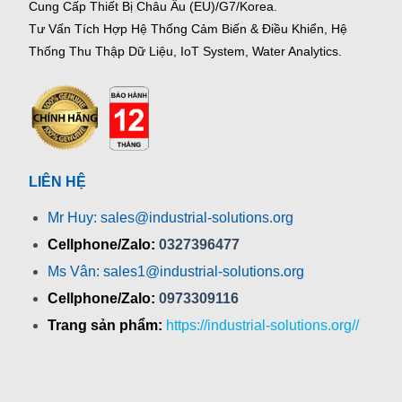
Cung Cấp Thiết Bị Châu Âu (EU)/G7/Korea.
Tư Vấn Tích Hợp Hệ Thống Cảm Biến & Điều Khiển, Hệ
Thống Thu Thập Dữ Liệu, IoT System, Water Analytics.
LIÊN HỆ
Mr Huy: sales@industrial-solutions.org
Cellphone/Zalo:
0327396477
Ms Vân: sales1@industrial-solutions.org
Cellphone/Zalo:
0973309116
Trang sản phẩm:
https://industrial-solutions.org//