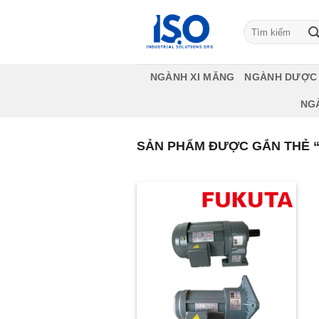
Bỏ
qua
Tìm
kiếm:
nội
dung
NGÀNH XI MĂNG
NGÀNH DƯỢC
NG
SẢN PHẨM ĐƯỢC GẮN THẺ 