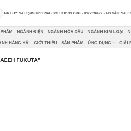
-
MR HUY: SALE@INDUSTRIAL-SOLUTIONS.ORG
- 0327396477
MS VÂN: SALE
 PHẨM
NGÀNH ĐIỆN
NGÀNH HÓA DẦU
NGÀNH KIM LOẠI
N
ÀNH HÀNG HẢI
GIỚI THIỆU
SẢN PHẨM
ỨNG DỤNG
GIẢI
“AEEH FUKUTA”