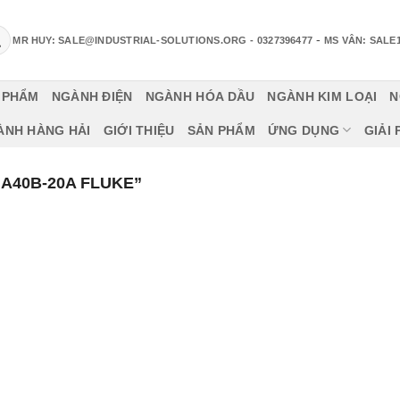
-
MR HUY: SALE@INDUSTRIAL-SOLUTIONS.ORG
- 0327396477
MS VÂN: SALE
 PHẨM
NGÀNH ĐIỆN
NGÀNH HÓA DẦU
NGÀNH KIM LOẠI
N
ÀNH HÀNG HẢI
GIỚI THIỆU
SẢN PHẨM
ỨNG DỤNG
GIẢI
A40B-20A FLUKE”