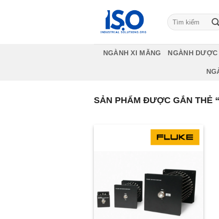
Bỏ
qua
Tìm
kiếm:
nội
dung
NGÀNH XI MĂNG
NGÀNH DƯỢC
NG
SẢN PHẨM ĐƯỢC GẮN THẺ “