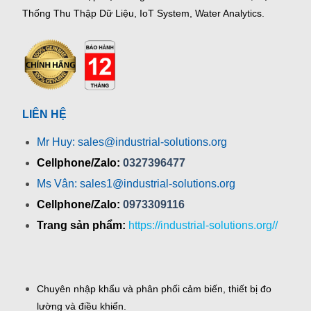
Thống Thu Thập Dữ Liệu, IoT System, Water Analytics.
LIÊN HỆ
Mr Huy: sales@industrial-solutions.org
Cellphone/Zalo:
0327396477
Ms Vân: sales1@industrial-solutions.org
Cellphone/Zalo:
0973309116
Trang sản phẩm:
https://industrial-solutions.org//
Chuyên nhập khẩu và phân phối cảm biến, thiết bị đo
lường và điều khiển.