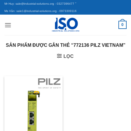
-
Bỏ
Mr Huy: sale@industrial-solutions.org
- 0327396477
qua
Ms Vân: sale1@industrial-solutions.org
- 0973309116
nội
0
dung
SẢN PHẨM ĐƯỢC GẮN THẺ “772136 PILZ VIETNAM”
LỌC