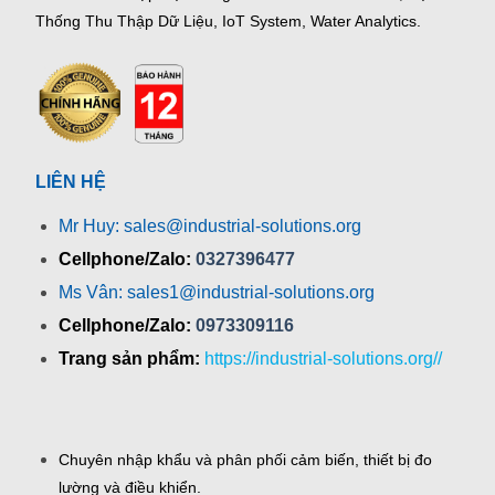
Thống Thu Thập Dữ Liệu, IoT System, Water Analytics.
LIÊN HỆ
Mr Huy: sales@industrial-solutions.org
Cellphone/Zalo:
0327396477
Ms Vân: sales1@industrial-solutions.org
Cellphone/Zalo:
0973309116
Trang sản phẩm:
https://industrial-solutions.org//
Chuyên nhập khẩu và phân phối cảm biến, thiết bị đo
lường và điều khiển.