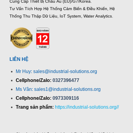
Cung Cấp Thiết Bị Châu Âu (EU)/G7/Korea.
Tư Vấn Tích Hợp Hệ Thống Cảm Biến & Điều Khiển, Hệ
Thống Thu Thập Dữ Liệu, IoT System, Water Analytics.
LIÊN HỆ
Mr Huy: sales@industrial-solutions.org
Cellphone/Zalo:
0327396477
Ms Vân: sales1@industrial-solutions.org
Cellphone/Zalo:
0973309116
Trang sản phẩm:
https://industrial-solutions.org//