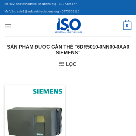
-
Bỏ
Mr Huy: sale@industrial-solutions.org
- 0327396477
qua
Ms Vân: sale1@industrial-solutions.org
- 0973309116
nội
0
dung
SẢN PHẨM ĐƯỢC GẮN THẺ “6DR5010-0NN00-0AA0
SIEMENS”
LỌC