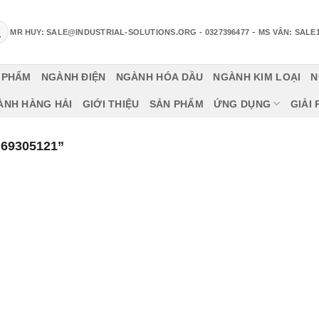
-
MR HUY: SALE@INDUSTRIAL-SOLUTIONS.ORG
- 0327396477
MS VÂN: SALE
 PHẨM
NGÀNH ĐIỆN
NGÀNH HÓA DẦU
NGÀNH KIM LOẠI
N
ÀNH HÀNG HẢI
GIỚI THIỆU
SẢN PHẨM
ỨNG DỤNG
GIẢI
69305121”