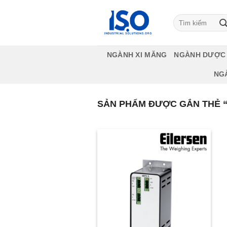
Bỏ
qua
Tìm
kiếm:
nội
dung
NGÀNH XI MĂNG
NGÀNH DƯỢC
NG
SẢN PHẨM ĐƯỢC GẮN THẺ “