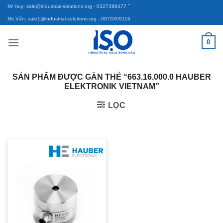
-
Bỏ
Mr Huy: sale@industrial-solutions.org
- 0327396477
qua
Ms Vân: sale1@industrial-solutions.org
- 0973309116
nội
0
dung
SẢN PHẨM ĐƯỢC GẮN THẺ “663.16.000.0 HAUBER
ELEKTRONIK VIETNAM”
LỌC