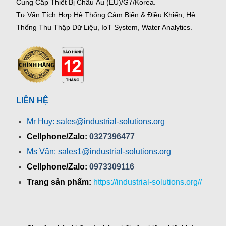
Cung Cấp Thiết Bị Châu Âu (EU)/G7/Korea.
Tư Vấn Tích Hợp Hệ Thống Cảm Biến & Điều Khiển, Hệ
Thống Thu Thập Dữ Liệu, IoT System, Water Analytics.
LIÊN HỆ
Mr Huy: sales@industrial-solutions.org
Cellphone/Zalo:
0327396477
Ms Vân: sales1@industrial-solutions.org
Cellphone/Zalo:
0973309116
Trang sản phẩm:
https://industrial-solutions.org//