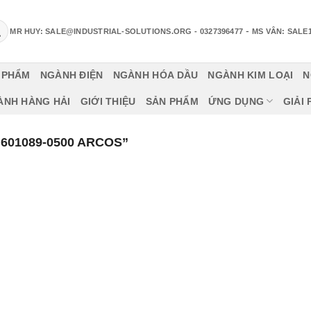
-
MR HUY: SALE@INDUSTRIAL-SOLUTIONS.ORG
- 0327396477
MS VÂN: SALE
 PHẨM
NGÀNH ĐIỆN
NGÀNH HÓA DẦU
NGÀNH KIM LOẠI
N
ÀNH HÀNG HẢI
GIỚI THIỆU
SẢN PHẨM
ỨNG DỤNG
GIẢI
601089-0500 ARCOS”