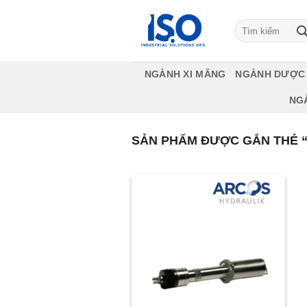
Bỏ
qua
Tìm
kiếm:
nội
dung
NGÀNH XI MĂNG
NGÀNH DƯỢC
NG
SẢN PHẨM ĐƯỢC GẮN THẺ “