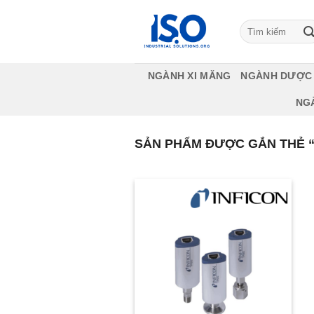
Bỏ
qua
Tìm
kiếm:
nội
dung
NGÀNH XI MĂNG
NGÀNH DƯỢC
NG
SẢN PHẨM ĐƯỢC GẮN THẺ “3