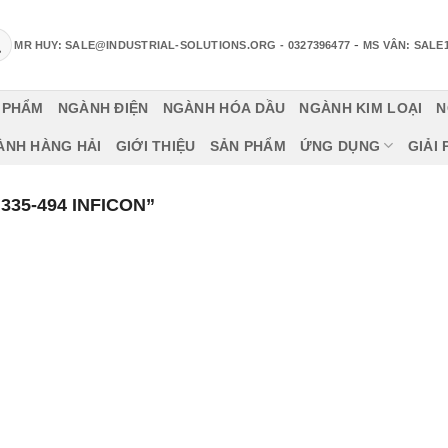
-
MR HUY: SALE@INDUSTRIAL-SOLUTIONS.ORG
- 0327396477
MS VÂN: SALE
 PHẨM
NGÀNH ĐIỆN
NGÀNH HÓA DẦU
NGÀNH KIM LOẠI
N
ÀNH HÀNG HẢI
GIỚI THIỆU
SẢN PHẨM
ỨNG DỤNG
GIẢI
35-494 INFICON”