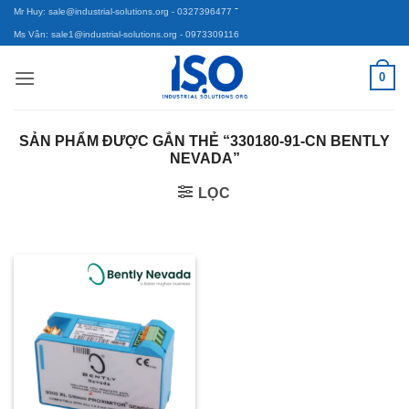
-
Bỏ
Mr Huy: sale@industrial-solutions.org
- 0327396477
qua
Ms Vân: sale1@industrial-solutions.org
- 0973309116
nội
0
dung
SẢN PHẨM ĐƯỢC GẮN THẺ “330180-91-CN BENTLY
NEVADA”
LỌC