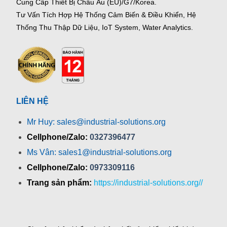
Cung Cấp Thiết Bị Châu Âu (EU)/G7/Korea.
Tư Vấn Tích Hợp Hệ Thống Cảm Biến & Điều Khiển, Hệ
Thống Thu Thập Dữ Liệu, IoT System, Water Analytics.
LIÊN HỆ
Mr Huy: sales@industrial-solutions.org
Cellphone/Zalo:
0327396477
Ms Vân: sales1@industrial-solutions.org
Cellphone/Zalo:
0973309116
Trang sản phẩm:
https://industrial-solutions.org//