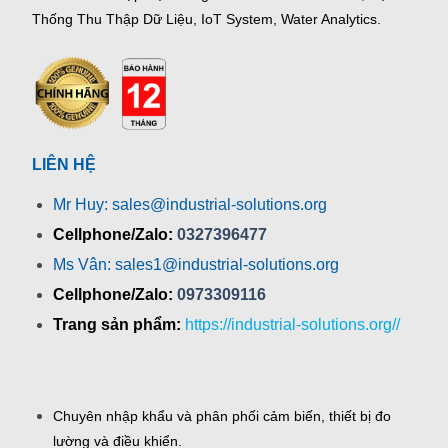
Thống Thu Thập Dữ Liệu, IoT System, Water Analytics.
LIÊN HỆ
Mr Huy: sales@industrial-solutions.org
Cellphone/Zalo:
0327396477
Ms Vân: sales1@industrial-solutions.org
Cellphone/Zalo:
0973309116
Trang sản phẩm:
https://industrial-solutions.org//
Chuyên nhập khẩu và phân phối cảm biến, thiết bị đo
lường và điều khiển.