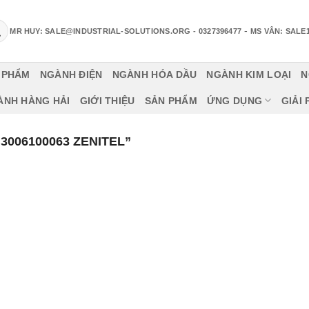
-
MR HUY: SALE@INDUSTRIAL-SOLUTIONS.ORG
- 0327396477
MS VÂN: SALE
 PHẨM
NGÀNH ĐIỆN
NGÀNH HÓA DẦU
NGÀNH KIM LOẠI
N
ÀNH HÀNG HẢI
GIỚI THIỆU
SẢN PHẨM
ỨNG DỤNG
GIẢI
006100063 ZENITEL”