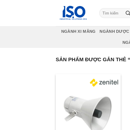
Bỏ
qua
Tìm
kiếm:
nội
dung
NGÀNH XI MĂNG
NGÀNH DƯỢC
NG
SẢN PHẨM ĐƯỢC GẮN THẺ “3