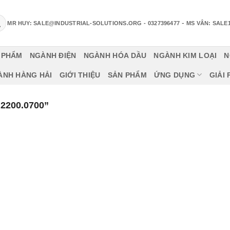
-
MR HUY: SALE@INDUSTRIAL-SOLUTIONS.ORG
- 0327396477
MS VÂN: SALE
 PHẨM
NGÀNH ĐIỆN
NGÀNH HÓA DẦU
NGÀNH KIM LOẠI
N
ÀNH HÀNG HẢI
GIỚI THIỆU
SẢN PHẨM
ỨNG DỤNG
GIẢI
200.0700”