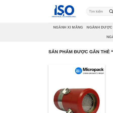
Bỏ
qua
Tìm
kiếm:
nội
dung
NGÀNH XI MĂNG
NGÀNH DƯỢC
NG
SẢN PHẨM ĐƯỢC GẮN THẺ “2