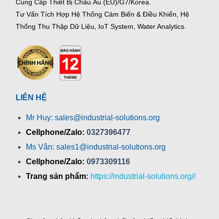
Cung Cấp Thiết Bị Châu Âu (EU)/G7/Korea.
Tư Vấn Tích Hợp Hệ Thống Cảm Biến & Điều Khiển, Hệ
Thống Thu Thập Dữ Liệu, IoT System, Water Analytics.
LIÊN HỆ
Mr Huy: sales@industrial-solutions.org
Cellphone/Zalo:
0327396477
Ms Vân: sales1@industrial-solutions.org
Cellphone/Zalo:
0973309116
Trang sản phẩm:
https://industrial-solutions.org//