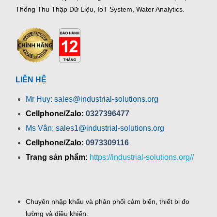
Thống Thu Thập Dữ Liệu, IoT System, Water Analytics.
LIÊN HỆ
Mr Huy: sales@industrial-solutions.org
Cellphone/Zalo:
0327396477
Ms Vân: sales1@industrial-solutions.org
Cellphone/Zalo:
0973309116
Trang sản phẩm:
https://industrial-solutions.org//
Chuyên nhập khẩu và phân phối cảm biến, thiết bị đo
lường và điều khiển.