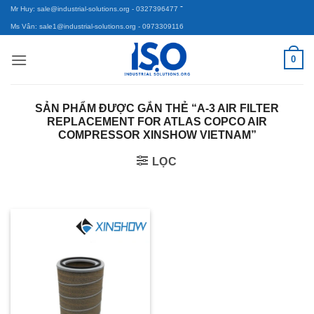
-
Bỏ
Mr Huy: sale@industrial-solutions.org
- 0327396477
qua
Ms Vân: sale1@industrial-solutions.org
- 0973309116
nội
0
dung
SẢN PHẨM ĐƯỢC GẮN THẺ “A-3 AIR FILTER
REPLACEMENT FOR ATLAS COPCO AIR
COMPRESSOR XINSHOW VIETNAM”
LỌC