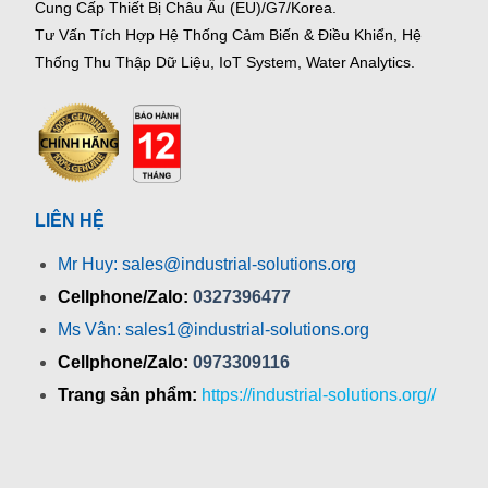
Cung Cấp Thiết Bị Châu Âu (EU)/G7/Korea.
Tư Vấn Tích Hợp Hệ Thống Cảm Biến & Điều Khiển, Hệ
Thống Thu Thập Dữ Liệu, IoT System, Water Analytics.
LIÊN HỆ
Mr Huy: sales@industrial-solutions.org
Cellphone/Zalo:
0327396477
Ms Vân: sales1@industrial-solutions.org
Cellphone/Zalo:
0973309116
Trang sản phẩm:
https://industrial-solutions.org//